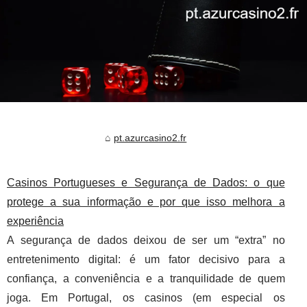
pt.azurcasino2.fr
Casinos Portugueses e Segurança de Dados: o que
protege a sua informação e por que isso melhora a
experiência
A segurança de dados deixou de ser um “extra” no
entretenimento digital: é um fator decisivo para a
confiança, a conveniência e a tranquilidade de quem
joga. Em Portugal, os casinos (em especial os